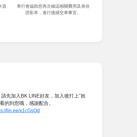
本資
車行會協助您再次確認相關費用及身份
證影本，進行後續交車事宜。
先加入BK LINE好友，加入後打上"姓
們才看的到您哦，感謝配合。
ps://lin.ee/x1cGsOd